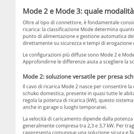
Mode 2 e Mode 3: quale modalità s
Oltre al tipo di connettore, è fondamentale consi
ricarica: la classificazione Mode determina quanto s
punto di alimentazione e gestione automatica dell
direttamente su sicurezza e tempi di erogazione d
Le configurazioni più diffuse sono Mode 2 e Mode 3
Approfondirne le differenze aiuta a scegliere la s
Mode 2: soluzione versatile per presa sc
Il cavo di ricarica Mode 2 nasce per consentire 
schuko domestica, presente in quasi tutte le abit
regola la potenza di ricarica (kW), questo sistema o
anche in garage o luoghi temporanei.
La velocità di caricamento dipende dalla potenza
generalmente compresa tra 2,3 e 3,7 kW. Per tragit
rappresenta comunque una soluzione sicura e faci