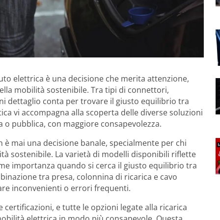
 auto elettrica è una decisione che merita attenzione,
lla mobilità sostenibile. Tra tipi di connettori,
ni dettaglio conta per trovare il giusto equilibrio tra
atica vi accompagna alla scoperta delle diverse soluzioni
ica o pubblica, con maggiore consapevolezza.
non è mai una decisione banale, specialmente per chi
 sostenibile. La varietà di modelli disponibili riflette
me importanza quando si cerca il giusto equilibrio tra
mbinazione tra presa, colonnina di ricarica e cavo
are inconvenienti o errori frequenti.
e certificazioni, e tutte le opzioni legate alla ricarica
obilità elettrica in modo più consapevole. Questa