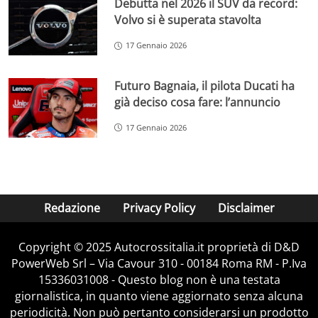
Debutta nel 2026 il SUV da record:
Volvo si è superata stavolta
17 Gennaio 2026
Futuro Bagnaia, il pilota Ducati ha
già deciso cosa fare: l’annuncio
17 Gennaio 2026
Redazione
Privacy Policy
Disclaimer
Copyright © 2025 Autocrossitalia.it proprietà di D&D
PowerWeb Srl – Via Cavour 310 - 00184 Roma RM - P.Iva
15336031008 - Questo blog non è una testata
giornalistica, in quanto viene aggiornato senza alcuna
periodicità. Non può pertanto considerarsi un prodotto