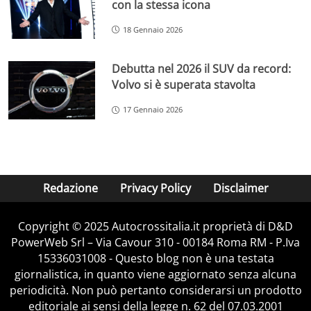
con la stessa icona
18 Gennaio 2026
Debutta nel 2026 il SUV da record:
Volvo si è superata stavolta
17 Gennaio 2026
Redazione
Privacy Policy
Disclaimer
Copyright © 2025 Autocrossitalia.it proprietà di D&D
PowerWeb Srl – Via Cavour 310 - 00184 Roma RM - P.Iva
15336031008 - Questo blog non è una testata
giornalistica, in quanto viene aggiornato senza alcuna
periodicità. Non può pertanto considerarsi un prodotto
editoriale ai sensi della legge n. 62 del 07.03.2001