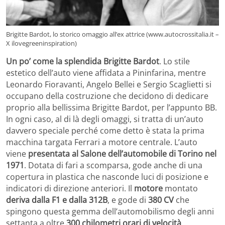
Brigitte Bardot, lo storico omaggio all’ex attrice (www.autocrossitalia.it –
X ilovegreeninspiration)
Un po’ come la splendida Brigitte Bardot
. Lo stile
estetico dell’auto viene affidata a Pininfarina, mentre
Leonardo Fioravanti, Angelo Bellei e Sergio Scaglietti si
occupano della costruzione che decidono di dedicare
proprio alla bellissima Brigitte Bardot, per l’appunto BB.
In ogni caso, al di là degli omaggi, si tratta di un’auto
davvero speciale perché come detto è stata la prima
macchina targata Ferrari a motore centrale. L’auto
viene
presentata al Salone dell’automobile di Torino nel
1971
. Dotata di fari a scomparsa, gode anche di una
copertura in plastica che nasconde luci di posizione e
indicatori di direzione anteriori. Il
motore
montato
deriva dalla F1 e dalla 312B
, e gode di
380 CV
che
spingono questa gemma dell’automobilismo degli anni
settanta a oltre
300 chilometri orari di velocità