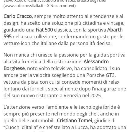
Volvo XC90 di Cannavacciuolo e non solo: le auto degli chef
(www.autocrossitalia.it – X Nocarcontext)
Carlo Cracco
, sempre molto attento alle tendenze e al
design, ha scelto una soluzione più cittadina e vintage,
guidando una
Fiat 500
classica, con la sportiva
Abarth
595
nella sua collezione, confermando un gusto per le
vetture iconiche italiane dalla personalità decisa.
Non manca chi unisce la passione per la guida sportiva
alla vita frenetica della ristorazione:
Alessandro
Borghese
, noto volto televisivo, ha consolidato il suo
amore per la velocità scegliendo una Porsche GT3,
vettura da pista con cui si concede momenti di relax
lontano dai fornelli, specialmente dopo l’inaugurazione
del suo nuovo ristorante a Venezia nel 2025.
L’attenzione verso l’ambiente e le tecnologie ibride è
sempre più presente nel mondo degli chef, anche in
quello delle automobili.
Cristiano Tomei
, giudice di
“Cuochi d’Italia” e chef stellato a Lucca, ha adottato una