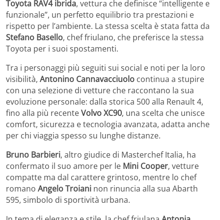
Toyota RAV4 ibrida
, vettura che definisce “intelligente e
funzionale”, un perfetto equilibrio tra prestazioni e
rispetto per l’ambiente. La stessa scelta è stata fatta da
Stefano Basello
, chef friulano, che preferisce la stessa
Toyota per i suoi spostamenti.
Tra i personaggi più seguiti sui social e noti per la loro
visibilità,
Antonino Cannavacciuolo
continua a stupire
con una selezione di vetture che raccontano la sua
evoluzione personale: dalla storica 500 alla Renault 4,
fino alla più recente
Volvo XC90
, una scelta che unisce
comfort, sicurezza e tecnologia avanzata, adatta anche
per chi viaggia spesso su lunghe distanze.
Bruno Barbieri
, altro giudice di Masterchef Italia, ha
confermato il suo amore per le
Mini Cooper
, vetture
compatte ma dal carattere grintoso, mentre lo chef
romano
Angelo Troiani
non rinuncia alla sua Abarth
595, simbolo di sportività urbana.
In tema di eleganza e stile, la chef friulana
Antonia