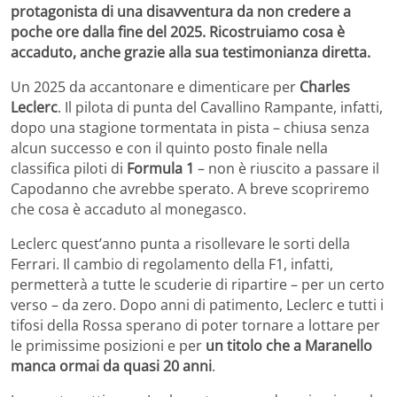
protagonista di una disavventura da non credere a
poche ore dalla fine del 2025. Ricostruiamo cosa è
accaduto, anche grazie alla sua testimonianza diretta.
Un 2025 da accantonare e dimenticare per
Charles
Leclerc
. Il pilota di punta del Cavallino Rampante, infatti,
dopo una stagione tormentata in pista – chiusa senza
alcun successo e con il quinto posto finale nella
classifica piloti di
Formula 1
– non è riuscito a passare il
Capodanno che avrebbe sperato. A breve scopriremo
che cosa è accaduto al monegasco.
Leclerc quest’anno punta a risollevare le sorti della
Ferrari. Il cambio di regolamento della F1, infatti,
permetterà a tutte le scuderie di ripartire – per un certo
verso – da zero. Dopo anni di patimento, Leclerc e tutti i
tifosi della Rossa sperano di poter tornare a lottare per
le primissime posizioni e per
un titolo che a Maranello
manca ormai da quasi 20 anni
.