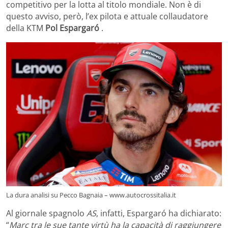
competitivo per la lotta al titolo mondiale. Non è di
questo avviso, però, l’ex pilota e attuale collaudatore
della KTM
Pol Espargaró
.
La dura analisi su Pecco Bagnaia – www.autocrossitalia.it
Al giornale spagnolo
AS
, infatti, Espargaró ha dichiarato:
“
Marc tra le sue tante virtù ha la capacità di raggiungere