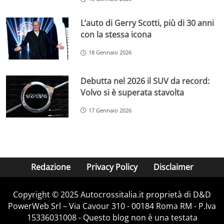
L’auto di Gerry Scotti, più di 30 anni
con la stessa icona
18 Gennaio 2026
Debutta nel 2026 il SUV da record:
Volvo si è superata stavolta
17 Gennaio 2026
Redazione
Privacy Policy
Disclaimer
Copyright © 2025 Autocrossitalia.it proprietà di D&D
PowerWeb Srl – Via Cavour 310 - 00184 Roma RM - P.Iva
15336031008 - Questo blog non è una testata