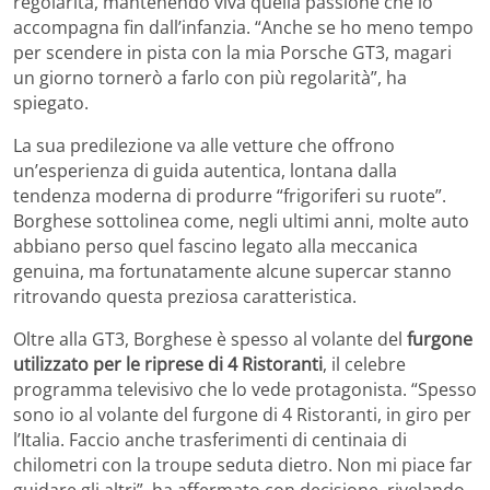
regolarità, mantenendo viva quella passione che lo
accompagna fin dall’infanzia. “Anche se ho meno tempo
per scendere in pista con la mia Porsche GT3, magari
un giorno tornerò a farlo con più regolarità”, ha
spiegato.
La sua predilezione va alle vetture che offrono
un’esperienza di guida autentica, lontana dalla
tendenza moderna di produrre “frigoriferi su ruote”.
Borghese sottolinea come, negli ultimi anni, molte auto
abbiano perso quel fascino legato alla meccanica
genuina, ma fortunatamente alcune supercar stanno
ritrovando questa preziosa caratteristica.
Oltre alla GT3, Borghese è spesso al volante del
furgone
utilizzato per le riprese di 4 Ristoranti
, il celebre
programma televisivo che lo vede protagonista. “Spesso
sono io al volante del furgone di 4 Ristoranti, in giro per
l’Italia. Faccio anche trasferimenti di centinaia di
chilometri con la troupe seduta dietro. Non mi piace far