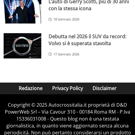
L’auto di Gerry Scotti, più di 30 anni
con la stessa icona
18 Gennaio 2026
Debutta nel 2026 il SUV da record:
Volvo si è superata stavolta
17 Gennaio 2026
Redazione
Privacy Policy
Disclaimer
Copyright © 2025 Autocrossitalia.it proprietà di D&D
PowerWeb Srl – Via Cavour 310 - 00184 Roma RM - P.Iva
15336031008 - Questo blog non è una testata
giornalistica, in quanto viene aggiornato senza alcuna
periodicità. Non può pertanto considerarsi un prodotto