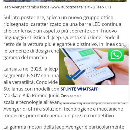
Jeep Avenger cambia faccia (www.autocrossitalia.it – X Jeep UK)
Sul lato posteriore, spicca un nuovo gruppo ottico
ridisegnato, caratterizzato da una barra LED continua
che conferisce un aspetto più coerente con il nuovo
linguaggio stilistico di Jeep. Questa soluzione rende il
retro della vettura più elegante e distintivo, in linea con
le tendenze di design che stanno interessando l’intera
gamma del marchio.
Lanciata nel 2023, la
Jeep Avenger
si inserisce nel
segmento B-SUV con una forte attenzione allo stile e
alla versatilità. Condivide la piattaforma modulare
Stellantis con modelli come Fiat 600, Peugeot 2008, Opel
SPUNTE WHATSAPP
Mokka e Alfa Romeo Junior, sfruttando così economie di
Cosa cambia
scala e tecnologie all’avanguardia. Questo permette alla
Avenger di offrire soluzioni tecnologiche e meccaniche
moderne, pur mantenendo un prezzo competitivo.
La gamma motori della Jeep Avenger è particolarmente