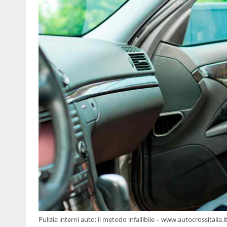
Pulizia interni auto: il metodo infallibile – www.autocrossitalia.i