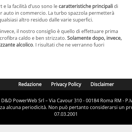
 e la facilità d’uso sono le
caratteristiche principali
di
i per auto in commercio. La turbo spazzola permetterà
qualsiasi altro residuo dalle varie superfici.
 invece, il nostro consiglio è quello di effettuare prima
crofibra caldo e ben strizzato.
Solamente dopo, invece,
zzante alcolico
. I risultati che ne verranno fuori
Redazione
Privacy Policy
Disclaimer
di D&D PowerWeb Srl – Via Cavour 310 - 00184 Roma RM - P.
za alcuna periodicità. Non può pertanto considerarsi un prod
07.03.2001