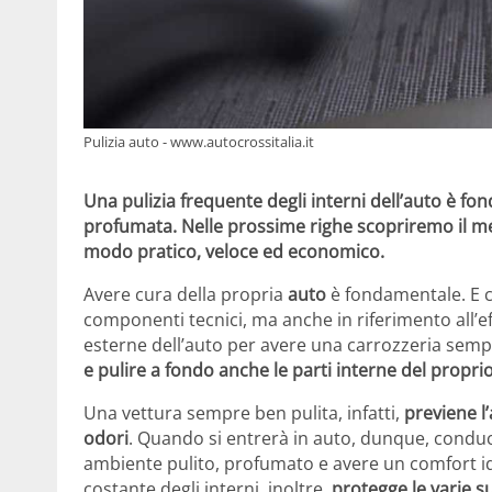
Pulizia auto - www.autocrossitalia.it
Una pulizia frequente degli interni dell’auto è f
profumata. Nelle prossime righe scopriremo il met
modo pratico, veloce ed economico.
Avere cura della propria
auto
è fondamentale. E ci
componenti tecnici, ma anche in riferimento all’e
esterne dell’auto per avere una carrozzeria semp
e pulire a fondo anche le parti interne del propri
Una vettura sempre ben pulita, infatti,
previene l’
odori
. Quando si entrerà in auto, dunque, cond
ambiente pulito, profumato e avere un comfort id
costante degli interni, inoltre,
protegge le varie s