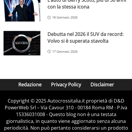
L’auto di Gerry Scotti, più di 30 anni
con la stessa icona
18 Gennaio 2026
Debutta nel 2026 il SUV da record:
Volvo si è superata stavolta
17 Gennaio 2026
Redazione
Privacy Policy
Disclaimer
Copyright © 2025 Autocrossitalia.it proprietà di D&D
PowerWeb Srl – Via Cavour 310 - 00184 Roma RM - P.Iva
15336031008 - Questo blog non è una testata
giornalistica, in quanto viene aggiornato senza alcuna
periodicità. Non può pertanto considerarsi un prodotto