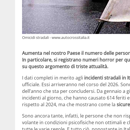
Omicidi stradali - www.autocrossitalia.it
Aumenta nel nostro Paese il numero delle persone 
In particolare, si registrano numeri horror per qu
su questo argomento di triste attualità.
I dati completi in merito agli
incidenti stradali in It
ufficiale. Essi arriveranno nel corso del 2026. Sono
dell’anno che sta per concludersi. Da gennaio a gi
incidenti al giorno, che hanno causato 614 feriti 
rispetto al 2024, ma che mostrano come la
sicure
Sono ancora tante, infatti, le persone che non ris
volante in condizioni psicofisiche non ottimali e che
tutte le varie regole. E tutto ciò, nonostante in Ita