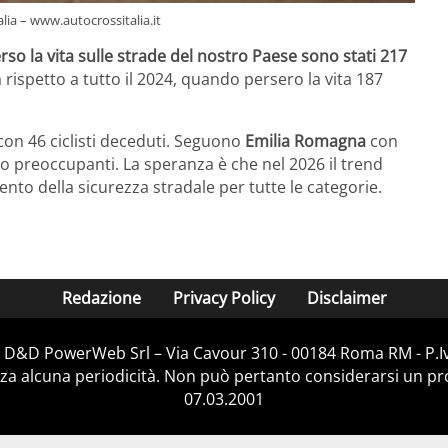
talia – www.autocrossitalia.it
erso la vita sulle strade del nostro Paese sono stati 217
a rispetto a tutto il 2024, quando persero la vita 187
, con 46 ciclisti deceduti. Seguono
Emilia Romagna
con
 preoccupanti. La speranza è che nel 2026 il trend
nto della sicurezza stradale per tutte le categorie.
Redazione
Privacy Policy
Disclaimer
di D&D PowerWeb Srl – Via Cavour 310 - 00184 Roma RM - P.
za alcuna periodicità. Non può pertanto considerarsi un prod
07.03.2001