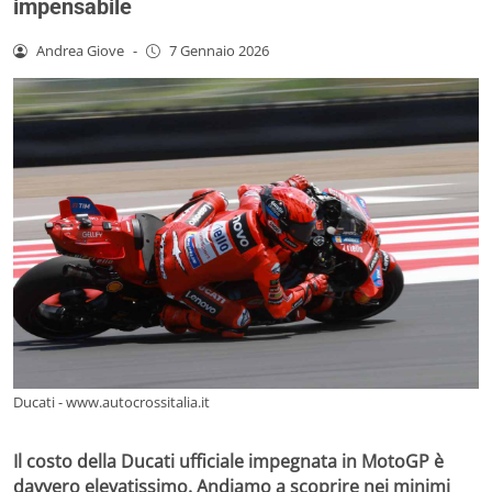
impensabile
Andrea Giove
-
7 Gennaio 2026
Ducati - www.autocrossitalia.it
Il costo della Ducati ufficiale impegnata in MotoGP è
davvero elevatissimo. Andiamo a scoprire nei minimi