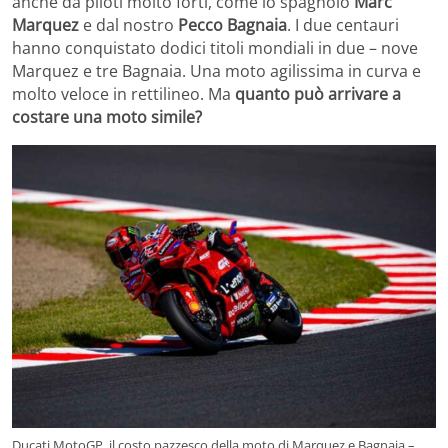
anche da piloti molto forti, come lo spagnolo
Marc
Marquez
e dal nostro
Pecco Bagnaia
. I due centauri
hanno conquistato dodici titoli mondiali in due – nove
Marquez e tre Bagnaia. Una moto agilissima in curva e
molto veloce in rettilineo. Ma
quanto può arrivare a
costare una moto simile?
Ducati MotoGP, il costo pazzesco della moto di Marquez e Bagnaia –