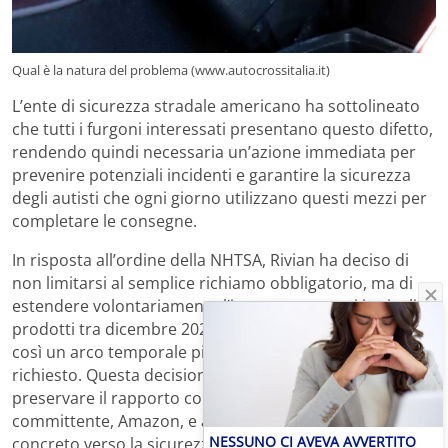
Qual è la natura del problema (www.autocrossitalia.it)
L’ente di sicurezza stradale americano ha sottolineato
che tutti i furgoni interessati presentano questo difetto,
rendendo quindi necessaria un’azione immediata per
prevenire potenziali incidenti e garantire la sicurezza
degli autisti che ogni giorno utilizzano questi mezzi per
completare le consegne.
In risposta all’ordine della NHTSA, Rivian ha deciso di
non limitarsi al semplice richiamo obbligatorio, ma di
estendere volontariamente l’intervento a tutti i veicoli
prodotti tra dicembre 2021 e novembre 2025, coprendo
così un arco temporale più ampio rispetto a quanto
richiesto. Questa decisione riflette una strategia volta a
preservare il rapporto con il suo principale
committente, Amazon, e a dimostrare un impegno
NESSUNO CI AVEVA AVVERTITO
concreto verso la sicurezza e la qualità dei propri