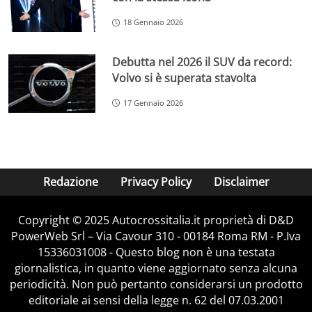
18 Gennaio 2026
Debutta nel 2026 il SUV da record:
Volvo si è superata stavolta
17 Gennaio 2026
Redazione
Privacy Policy
Disclaimer
Copyright © 2025 Autocrossitalia.it proprietà di D&D
PowerWeb Srl – Via Cavour 310 - 00184 Roma RM - P.Iva
15336031008 - Questo blog non è una testata
giornalistica, in quanto viene aggiornato senza alcuna
periodicità. Non può pertanto considerarsi un prodotto
editoriale ai sensi della legge n. 62 del 07.03.2001