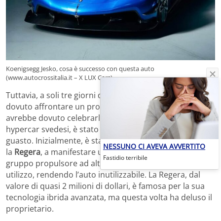
Koenigsegg Jesko, cosa è successo con questa auto
(www.autocrossitalia.it – X LUX Cars)
Tuttavia, a soli tre giorni dall’acquisto, Hamilton ha
dovuto affrontare un problema serio. L’evento che
avrebbe dovuto celebrarlo, un raduno dedicato alle
hypercar svedesi, è stato annullato a causa di un
guasto. Inizialmente, è stata la sua seconda Koenigsegg,
NESSUNO CI AVEVA AVVERTITO
la
Regera
, a manifestare un malfunzionamento al
Fastidio terribile
gruppo propulsore ad alto voltaggio dopo soli 6,5 km di
utilizzo, rendendo l’auto inutilizzabile. La Regera, dal
valore di quasi 2 milioni di dollari, è famosa per la sua
tecnologia ibrida avanzata, ma questa volta ha deluso il
proprietario.