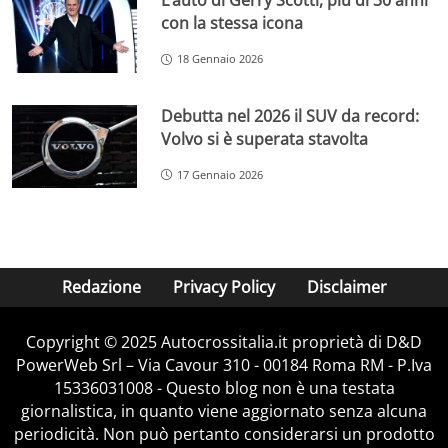
L’auto di Gerry Scotti, più di 30 anni
con la stessa icona
18 Gennaio 2026
Debutta nel 2026 il SUV da record:
Volvo si è superata stavolta
17 Gennaio 2026
Redazione
Privacy Policy
Disclaimer
Copyright © 2025 Autocrossitalia.it proprietà di D&D
PowerWeb Srl – Via Cavour 310 - 00184 Roma RM - P.Iva
15336031008 - Questo blog non è una testata
giornalistica, in quanto viene aggiornato senza alcuna
periodicità. Non può pertanto considerarsi un prodotto