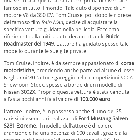
una vettura acquistata dall’attore prima di diventare
famoso in tutto il mondo. Tale auto disponeva di un
motore V8 da 350 CV. Tom Cruise, poi, dopo le riprese
del famoso film
Rain Man
, decise di acquistare la
specifica vettura guidata nella pellicola. Facciamo
riferimento alla mitica auto decappottabile
Buick
Roadmaster del 1949
. L’attore ha guidato spesso tale
modello durante le sue gite private.
Tom Cruise, inoltre, è da sempre appassionato di
corse
motoristiche
, prendendo anche parte ad alcune di esse.
Negli anni ’80 l’attore gareggiò nelle competizioni SCCA
Showroom Stock, spesso a bordo di un modello di
Nissan 300ZX
. Proprio questa vettura è stata venduta
all’asta pochi anni fa al valore di
100.000 euro
.
L’attore, inoltre, è in possesso anche di uno dei 25
rarissimi esemplari realizzati di
Ford Mustang Saleen
S281 Extreme
. Il modello dell’attore è di colore
arancione e ha una potenza di 600 cavalli, grazie alla
presenza del motore V8 supercharged da 4,6 litri.