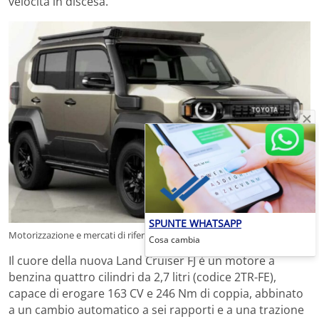
velocità in discesa.
SPUNTE WHATSAPP
Motorizzazione e mercati di riferimento (www.autocrossitalia.it)
Cosa cambia
Il cuore della nuova Land Cruiser FJ è un motore a
benzina quattro cilindri da 2,7 litri (codice 2TR-FE),
capace di erogare 163 CV e 246 Nm di coppia, abbinato
a un cambio automatico a sei rapporti e a una trazione