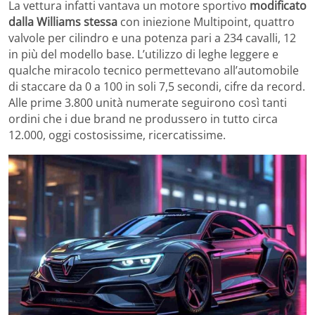
La vettura infatti vantava un motore sportivo
modificato
dalla Williams stessa
con iniezione Multipoint, quattro
valvole per cilindro e una potenza pari a 234 cavalli, 12
in più del modello base. L’utilizzo di leghe leggere e
qualche miracolo tecnico permettevano all’automobile
di staccare da 0 a 100 in soli 7,5 secondi, cifre da record.
Alle prime 3.800 unità numerate seguirono così tanti
ordini che i due brand ne produssero in tutto circa
12.000, oggi costosissime, ricercatissime.