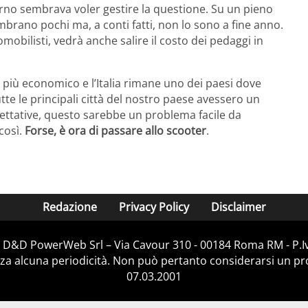
no sembrava voler gestire la questione. Su un pieno
mbrano pochi ma, a conti fatti, non lo sono a fine anno.
omobilisti, vedrà anche salire il costo dei pedaggi in
iù economico e l’Italia rimane uno dei paesi dove
tte le principali città del nostro paese avessero un
spettative, questo sarebbe un problema facile da
così.
Forse, è ora di passare allo scooter
.
Redazione
Privacy Policy
Disclaimer
di D&D PowerWeb Srl – Via Cavour 310 - 00184 Roma RM - P.
za alcuna periodicità. Non può pertanto considerarsi un prod
07.03.2001