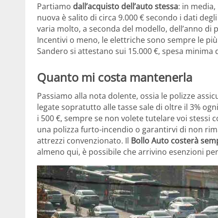
Partiamo
dall’acquisto dell’auto stessa
: in media,
nuova è salito di circa 9.000 € secondo i dati degl
varia molto, a seconda del modello, dell’anno di p
Incentivi o meno, le elettriche sono sempre le pi
Sandero si attestano sui 15.000 €, spesa minima 
Quanto mi costa mantenerla
Passiamo alla nota dolente, ossia le polizze assicu
legate sopratutto alle tasse sale di oltre il 3% 
i 500 €, sempre se non volete tutelare voi stessi c
una polizza furto-incendio o garantirvi di non ri
attrezzi convenzionato. Il
Bollo Auto costerà sem
almeno qui, è possibile che arrivino esenzioni per 