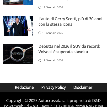
18 Gennaio 2026
L’auto di Gerry Scotti, più di 30 anni
con la stessa icona
18 Gennaio 2026
Debutta nel 2026 il SUV da record:
Volvo si è superata stavolta
17 Gennaio 2026
Redazione
Privacy Policy
Disclaimer
Copyright © 2025 Autocrossitalia.it proprietà di D&D
PowerWeb Srl – Via Cavour 310 - 00184 Roma RM - P.Iva